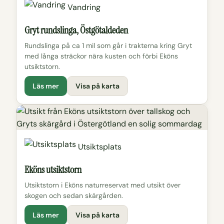
Vandring
Gryt rundslinga, Östgötaldeden
Rundslinga på ca 1 mil som går i trakterna kring Gryt
med långa sträckor nära kusten och förbi Eköns
utsiktstorn.
Läs mer
Visa på karta
Utsiktsplats
Eköns utsiktstorn
Utsiktstorn i Eköns naturreservat med utsikt över
skogen och sedan skärgården.
Läs mer
Visa på karta