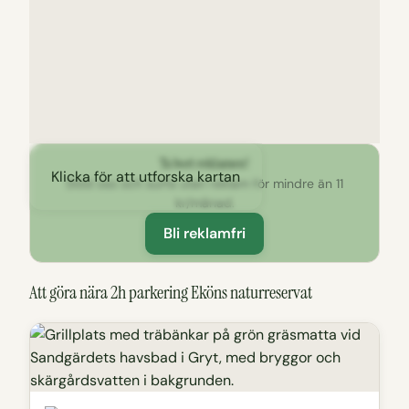
Ta bort reklamen!
Klicka för att utforska kartan
Stöd oss och surfa utan reklam för mindre än 11
kr/månad.
Bli reklamfri
Att göra nära 2h parkering Eköns naturreservat