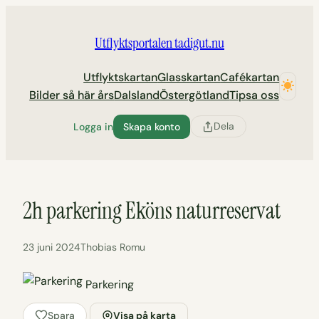
Hoppa
till
Utflyktsportalen tadigut.nu
innehåll
Utflyktskartan
Glasskartan
Cafékartan
Bilder så här års
Dalsland
Östergötland
Tipsa oss
Dela
Logga in
Skapa konto
2h parkering Eköns naturreservat
23 juni 2024
Thobias Romu
Parkering
Spara
Visa på karta