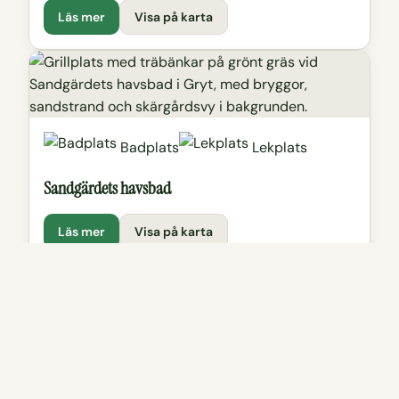
Läs mer
Visa på karta
Badplats
Lekplats
Sandgärdets havsbad
Läs mer
Visa på karta
Kyrka
Gryts kyrka
Liten kyrka från skiftet 1700-1800 mitt i centrala Gryt
som brukar vara en av stiftets sommarkyrkor.