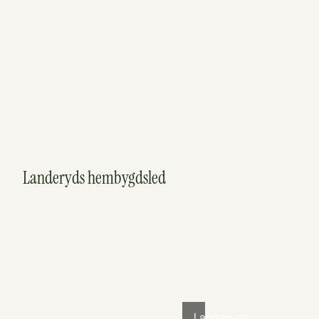
Landeryds hembygdsled
Landeryds