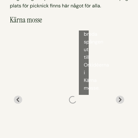
plats för picknick finns här något för alla.
Kärna mosse
Den
breda
spången
ut
till
Orkidéerna
i
Kärna
mosse.