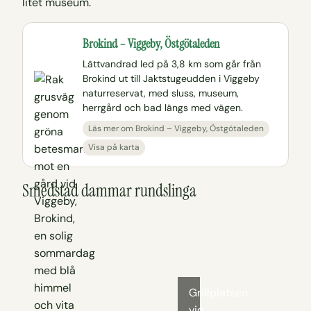
litet museum.
Brokind – Viggeby, Östgötaleden
Lättvandrad led på 3,8 km som går från
Brokind ut till Jaktstugeudden i Viggeby
naturreservat, med sluss, museum,
herrgård och bad längs med vägen.
Läs mer om Brokind – Viggeby, Östgötaleden
Visa på karta
Smedstad dammar rundslinga
Grillplatsen
vid