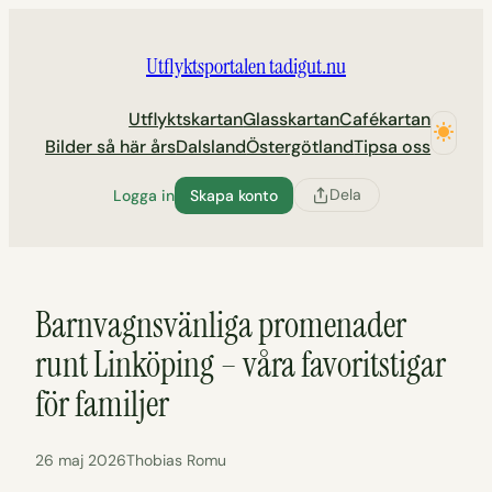
Hoppa
till
Utflyktsportalen tadigut.nu
innehåll
Utflyktskartan
Glasskartan
Cafékartan
Bilder så här års
Dalsland
Östergötland
Tipsa oss
Dela
Logga in
Skapa konto
Barnvagnsvänliga promenader
runt Linköping – våra favoritstigar
för familjer
26 maj 2026
Thobias Romu