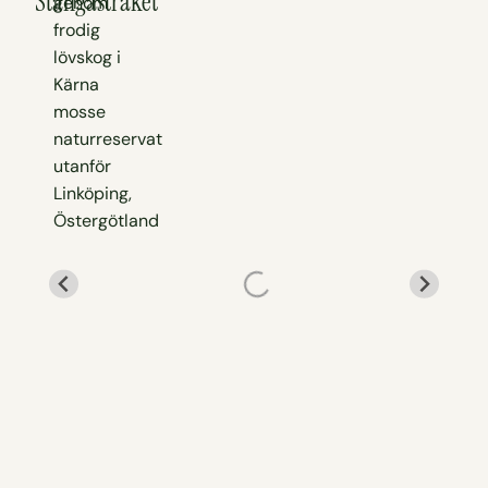
Stångåstråket