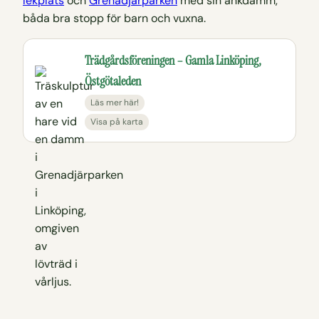
lekplats
och
Grenadjärparken
med sin ankdamm,
båda bra stopp för barn och vuxna.
Trädgårdsföreningen – Gamla Linköping,
Östgötaleden
Läs mer här!
Visa på karta