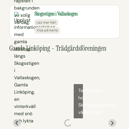
Skogsstigen i Vallaskogen
Läs mer här!
Visa på karta
Gamla Linköping – Trädgårdsföreningen
Temavåfflor
hos
Skönfärgargården
våffelstuga