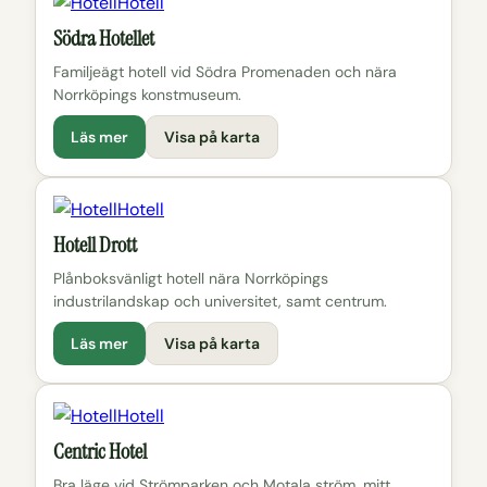
Hotell
Södra Hotellet
Familjeägt hotell vid Södra Promenaden och nära
Norrköpings konstmuseum.
Läs mer
Visa på karta
Hotell
Hotell Drott
Plånboksvänligt hotell nära Norrköpings
industrilandskap och universitet, samt centrum.
Läs mer
Visa på karta
Hotell
Centric Hotel
Bra läge vid Strömparken och Motala ström, mitt