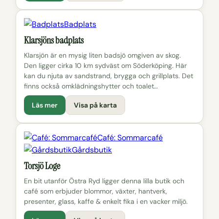
Badplats
Klarsjöns badplats
Klarsjön är en mysig liten badsjö omgiven av skog.
Den ligger cirka 10 km sydväst om Söderköping. Här
kan du njuta av sandstrand, brygga och grillplats. Det
finns också omklädningshytter och toalet…
Läs mer
Visa på karta
Café: Sommarcafé
Gårdsbutik
Torsjö Loge
En bit utanför Östra Ryd ligger denna lilla butik och
café som erbjuder blommor, växter, hantverk,
presenter, glass, kaffe & enkelt fika i en vacker miljö.