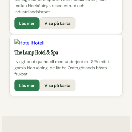
mellan Norrköpings resecentrum och
industrilandskapet.
Läs mer
Visa på karta
Hotell
The Lamp Hotel & Spa
Lyxigt boutiquehotell med underjordiskt SPA mitt i
gamla Norrköping, de lär ha Östergötlands bästa
frukost
Läs mer
Visa på karta