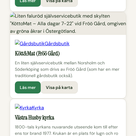
Läs mer
Visa på karta
Gårdsbutik
Kött&Mat (Fröö Gård)
En liten självservicebutik mellan Norsholm och
Söderköping som drivs av Fröö Gård (som har en mer
traditionell gårdsbutik också).
Läs mer
Visa på karta
Kyrka
Västra Husby kyrka
1800-tals kyrkans nuvarande utseende kom till efter
ens tor brand 1977. Krukan är en plats för lugn och ro