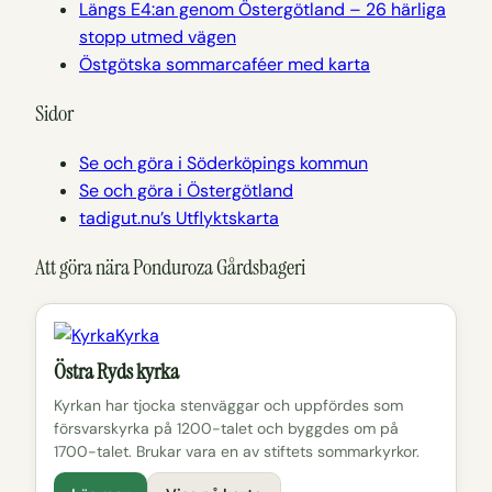
Längs E4:an genom Östergötland – 26 härliga
stopp utmed vägen
Östgötska sommarcaféer med karta
Sidor
Se och göra i Söderköpings kommun
Se och göra i Östergötland
tadigut.nu’s Utflyktskarta
Att göra nära Ponduroza Gårdsbageri
Kyrka
Östra Ryds kyrka
Kyrkan har tjocka stenväggar och uppfördes som
försvarskyrka på 1200-talet och byggdes om på
1700-talet. Brukar vara en av stiftets sommarkyrkor.