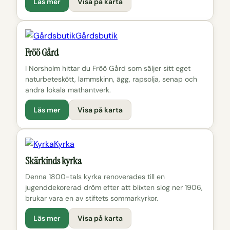
Läs mer
Visa på karta
Gårdsbutik
Fröö Gård
I Norsholm hittar du Fröö Gård som säljer sitt eget
naturbeteskött, lammskinn, ägg, rapsolja, senap och
andra lokala mathantverk.
Läs mer
Visa på karta
Kyrka
Skärkinds kyrka
Denna 1800-tals kyrka renoverades till en
jugenddekorerad dröm efter att blixten slog ner 1906,
brukar vara en av stiftets sommarkyrkor.
Läs mer
Visa på karta