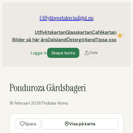
Hoppa
till
Utflyktsportalen tadigut.nu
innehåll
Utflyktskartan
Glasskartan
Cafékartan
Bilder så här års
Dalsland
Östergötland
Tipsa oss
Dela
Logga in
Skapa konto
Ponduroza Gårdsbageri
16 februari 2026
Thobias Romu
Visa på karta
Spara