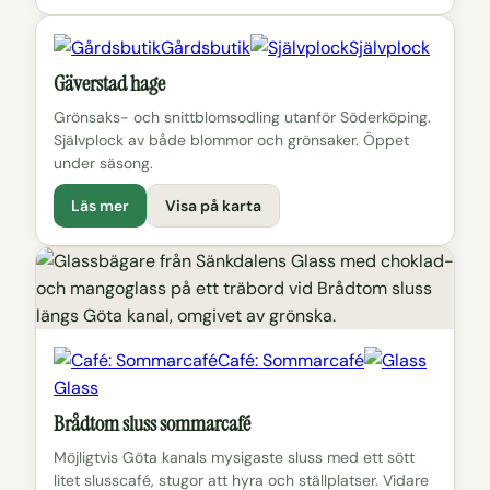
Gårdsbutik
Självplock
Gäverstad hage
Grönsaks- och snittblomsodling utanför Söderköping.
Självplock av både blommor och grönsaker. Öppet
under säsong.
Läs mer
Visa på karta
Café: Sommarcafé
Glass
Brådtom sluss sommarcafé
Möjligtvis Göta kanals mysigaste sluss med ett sött
litet slusscafé, stugor att hyra och ställplatser. Vidare