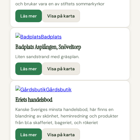
och brukar vara en av stiftets sommarkyrkor
Läs mer
Visa på karta
Badplats
Badplats Asplången, Snöveltorp
Liten sandstrand med gräsplan.
Läs mer
Visa på karta
Gårdsbutik
Eriets handelsbod
Kanske Sveriges minsta handelsbod, här finns en
blandning av skönhet, heminredning och produkter
från bl.a skafferiet, bageriet, och rökeriet
Läs mer
Visa på karta