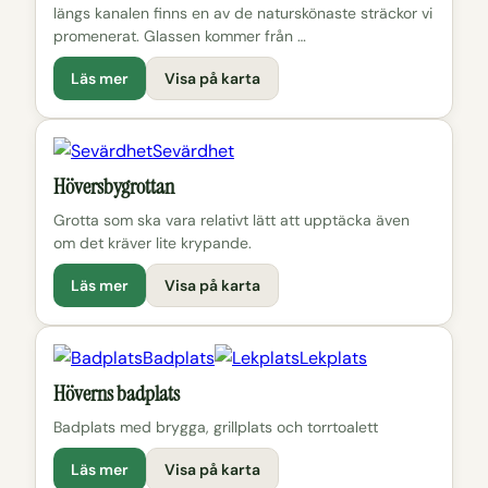
längs kanalen finns en av de naturskönaste sträckor vi
promenerat. Glassen kommer från …
Läs mer
Visa på karta
Sevärdhet
Höversbygrottan
Grotta som ska vara relativt lätt att upptäcka även
om det kräver lite krypande.
Läs mer
Visa på karta
Badplats
Lekplats
Höverns badplats
Badplats med brygga, grillplats och torrtoalett
Läs mer
Visa på karta