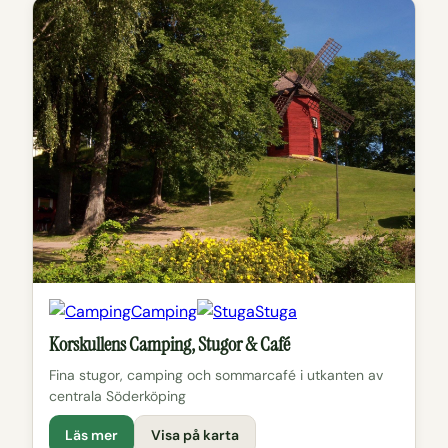
Camping
Stuga
Korskullens Camping, Stugor & Café
Fina stugor, camping och sommarcafé i utkanten av
centrala Söderköping
Läs mer
Visa på karta