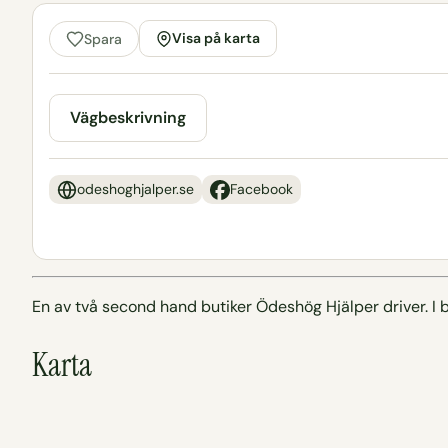
Visa på karta
Spara
Vägbeskrivning
odeshoghjalper.se
Facebook
En av två second hand butiker Ödeshög Hjälper driver. I bu
Karta