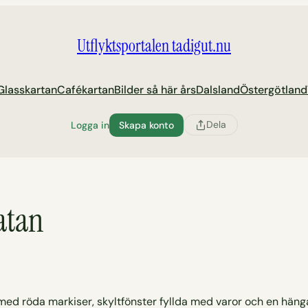
Utflyktsportalen tadigut.nu
Glasskartan
Cafékartan
Bilder så här års
Dalsland
Östergötland
Dela
Logga in
Skapa konto
atan