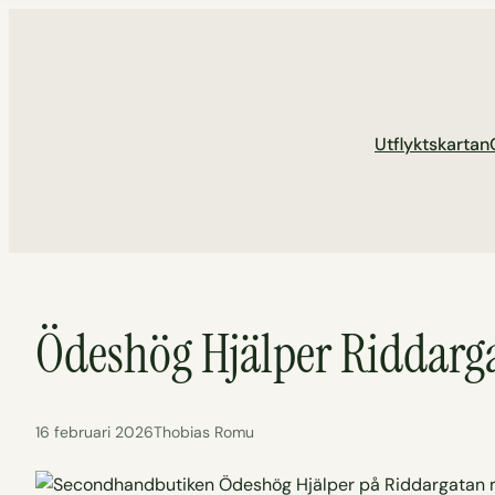
Hoppa
till
innehåll
Utflyktskartan
Ödeshög Hjälper Riddarg
16 februari 2026
Thobias Romu