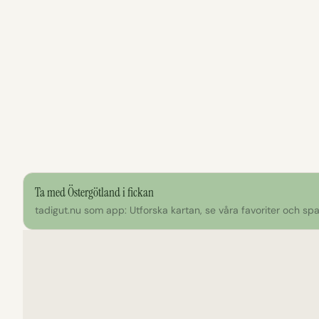
Ta med Östergötland i fickan
tadigut.nu som app: Utforska kartan, se våra favoriter och spar