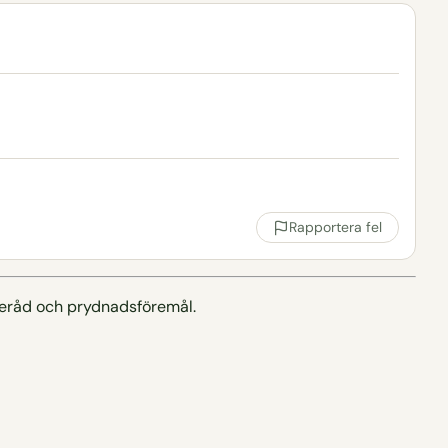
Rapportera fel
usgeråd och prydnadsföremål.