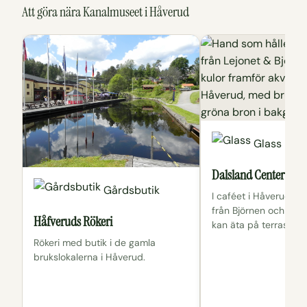
Att göra nära Kanalmuseet i Håverud
Glass
Dalsland Center Glas
Gårdsbutik
I caféet i Håverud se
från Björnen och Lej
Håfveruds Rökeri
kan äta på terrassen.
Rökeri med butik i de gamla
brukslokalerna i Håverud.