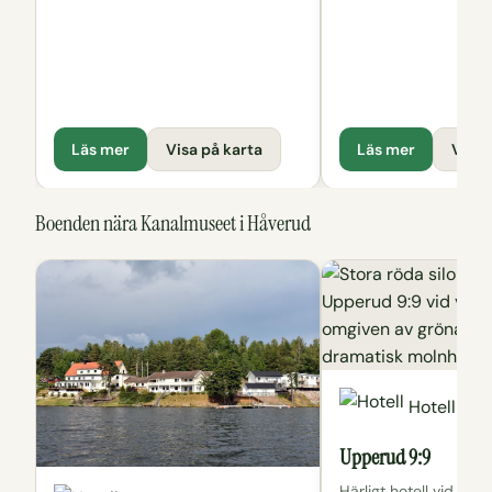
Läs mer
Visa på karta
Läs mer
Visa 
Boenden nära Kanalmuseet i Håverud
Hotell
Upperud 9:9
Härligt hotell vid vat