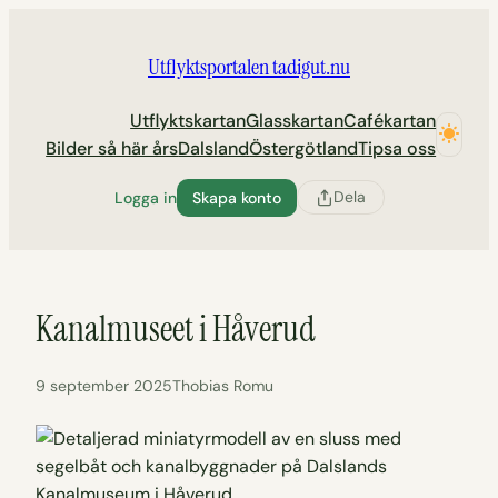
Hoppa
till
Utflyktsportalen tadigut.nu
innehåll
Utflyktskartan
Glasskartan
Cafékartan
Bilder så här års
Dalsland
Östergötland
Tipsa oss
Dela
Logga in
Skapa konto
Kanalmuseet i Håverud
9 september 2025
Thobias Romu