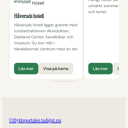
Hotell
utmärkt sommarcafé nä
och konst.
Håveruds hotell
Håveruds hotell ligger granne med
turistattraktionen Akvedukten,
Dalsland Center, kanalbåtar och
museum. Du bor mitt i
händelsernas centrum med en sto
Läs mer
Visa på karta
Läs mer
Visa 
Utflyktsportalen tadigut.nu