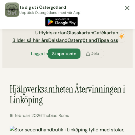
×
Hoppa
Ta dig ut i Östergötland
till
Upptäck Östergötland med vår App!
Utflyktsportalen tadigut.nu
innehåll
Utflyktskartan
Glasskartan
Cafékartan
Bilder så här års
Dalsland
Östergötland
Tipsa oss
Dela
Logga in
Skapa konto
Hjälpverksamheten Återvinningen i
Linköping
16 februari 2026
Thobias Romu