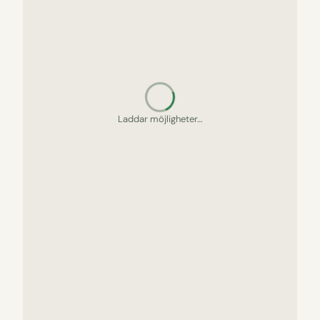
Letar upp gömda pärlor…