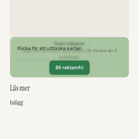
Ta bort reklamen!
Klicka för att utforska kartan
Stöd oss och surfa utan reklam för mindre än 11
kr/månad.
Bli reklamfri
Läs mer
Inlägg
Häradsekonomiska utflyktskartan
Östergötland
Linköpings second hand och loppisar