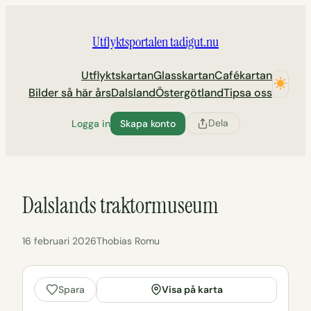
Hoppa
till
Utflyktsportalen tadigut.nu
innehåll
Utflyktskartan
Glasskartan
Cafékartan
Bilder så här års
Dalsland
Östergötland
Tipsa oss
Dela
Logga in
Skapa konto
Dalslands traktormuseum
16 februari 2026
Thobias Romu
Visa på karta
Spara