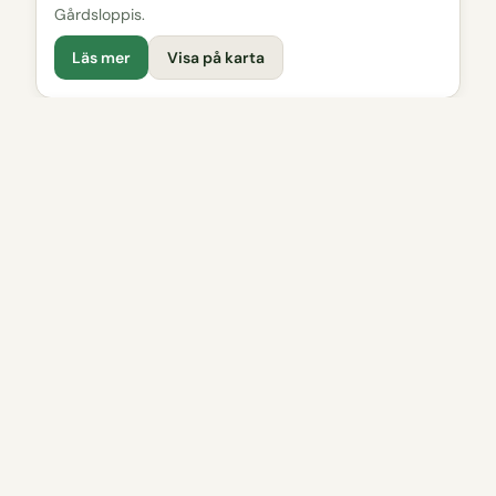
Gårdsloppis.
Läs mer
Visa på karta
Gårdsbutik
Bråna Gårdsägg
Äggbod där du hittar färska ägg från gårdens höns.
Läs mer
Visa på karta
Badplats
Näs sandar badplats
Långgrund och familjevänlig badplat med ett flertal
bänkar, gräsparkering och torrdass
Läs mer
Visa på karta