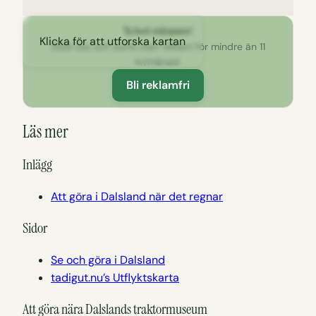
Ta bort reklamen!
Klicka för att utforska kartan
Stöd oss och surfa utan reklam för mindre än 11
kr/månad.
Bli reklamfri
Läs mer
Inlägg
Att göra i Dalsland när det regnar
Sidor
Se och göra i Dalsland
tadigut.nu’s Utflyktskarta
Att göra nära Dalslands traktormuseum