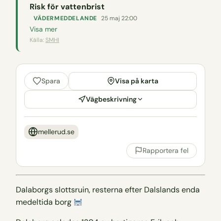
Risk för vattenbrist
VÄDERMEDDELANDE
25 maj 22:00
Visa mer
Källa:
SMHI
Visa på karta
Spara
Vägbeskrivning
mellerud.se
Rapportera fel
Dalaborgs slottsruin, resterna efter Dalslands enda
medeltida borg