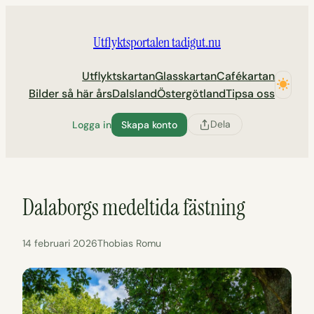
Hoppa
till
Utflyktsportalen tadigut.nu
innehåll
Utflyktskartan
Glasskartan
Cafékartan
Bilder så här års
Dalsland
Östergötland
Tipsa oss
Dela
Logga in
Skapa konto
Dalaborgs medeltida fästning
14 februari 2026
Thobias Romu