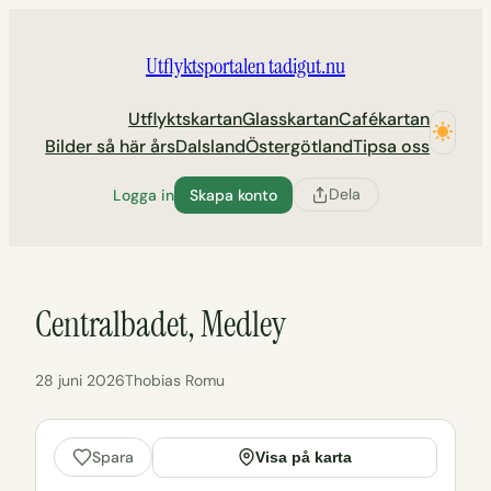
Hoppa
till
Utflyktsportalen tadigut.nu
innehåll
Utflyktskartan
Glasskartan
Cafékartan
Bilder så här års
Dalsland
Östergötland
Tipsa oss
Dela
Logga in
Skapa konto
Centralbadet, Medley
28 juni 2026
Thobias Romu
Spara
Visa på karta