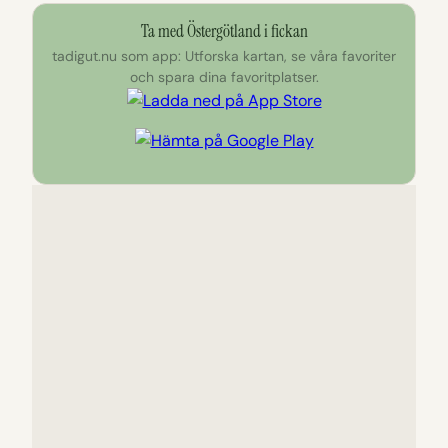
Ta med Östergötland i fickan
tadigut.nu som app: Utforska kartan, se våra favoriter
och spara dina favoritplatser.