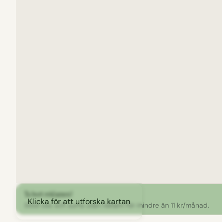
Ta bort reklamen!
Klicka för att utforska kartan
Stöd oss och surfa utan reklam för mindre än 11 kr/månad.