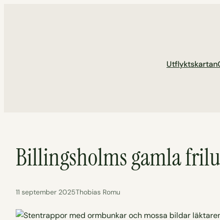
Hoppa
till
innehåll
Utflyktskartan
Billingsholms gamla frilu
11 september 2025
Thobias Romu