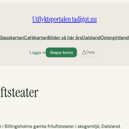
Utflyktsportalen tadigut.nu
Glasskartan
Cafékartan
Bilder så här års
Dalsland
Östergötland
Dela
Logga in
Skapa konto
ftsteater