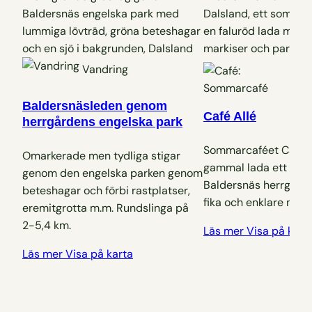
Ca
Vandring
S
Baldersnäsleden genom
Café Allé
herrgårdens engelska park
Sommarcaféet Café Al
Omarkerade men tydliga stigar
gammal lada ett sten
genom den engelska parken genom
Baldersnäs herrgård.
beteshagar och förbi rastplatser,
fika och enklare mat.
eremitgrotta m.m. Rundslinga på
2-5,4 km.
Läs mer
Visa på kart
Läs mer
Visa på karta