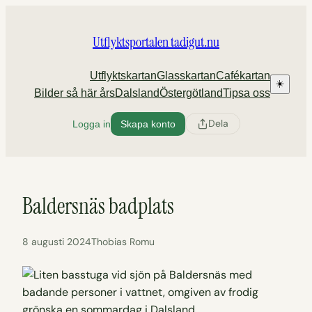
Hoppa
till
Utflyktsportalen tadigut.nu
innehåll
Utflyktskartan
Glasskartan
Cafékartan
☀️
Bilder så här års
Dalsland
Östergötland
Tipsa oss
Dela
Logga in
Skapa konto
Baldersnäs badplats
8 augusti 2024
Thobias Romu