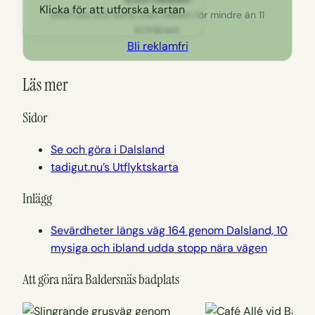
Klicka för att utforska kartan
Stöd oss och surfa utan reklam för mindre än 11
kr/månad.
Bli reklamfri
Läs mer
Sidor
Se och göra i Dalsland
tadigut.nu’s Utflyktskarta
Inlägg
Sevärdheter längs väg 164 genom Dalsland, 10
mysiga och ibland udda stopp nära vägen
Att göra nära Baldersnäs badplats