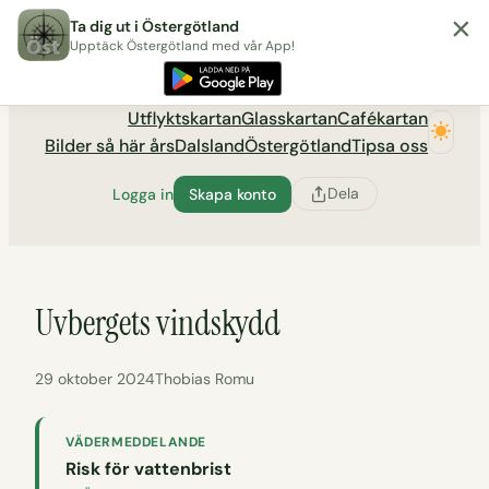
×
Hoppa
Ta dig ut i Östergötland
till
Upptäck Östergötland med vår App!
Utflyktsportalen tadigut.nu
innehåll
Utflyktskartan
Glasskartan
Cafékartan
Bilder så här års
Dalsland
Östergötland
Tipsa oss
Dela
Logga in
Skapa konto
Uvbergets vindskydd
29 oktober 2024
Thobias Romu
VÄDERMEDDELANDE
Risk för vattenbrist