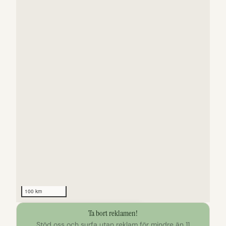
100 km
Ta bort reklamen!
Klicka för att utforska kartan
Stöd oss och surfa utan reklam för mindre än 11