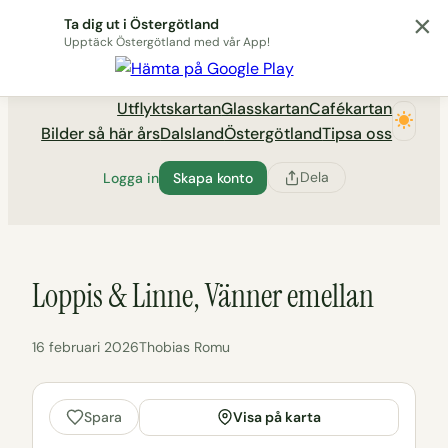
×
Hoppa
Ta dig ut i Östergötland
till
Upptäck Östergötland med vår App!
Utflyktsportalen tadigut.nu
innehåll
Utflyktskartan
Glasskartan
Cafékartan
Bilder så här års
Dalsland
Östergötland
Tipsa oss
Dela
Logga in
Skapa konto
Loppis & Linne, Vänner emellan
16 februari 2026
Thobias Romu
Visa på karta
Spara