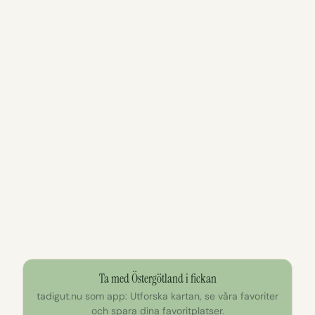
Ta med Östergötland i fickan
tadigut.nu som app: Utforska kartan, se våra favoriter
och spara dina favoritplatser.