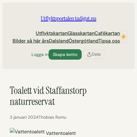
Hoppa
till
Utflyktsportalen tadigut.nu
innehåll
Utflyktskartan
Glasskartan
Cafékartan
Bilder så här års
Dalsland
Östergötland
Tipsa oss
Dela
Logga in
Skapa konto
Toalett vid Staffanstorp
naturreservat
3 januari 2024
Thobias Romu
Vattentoalett