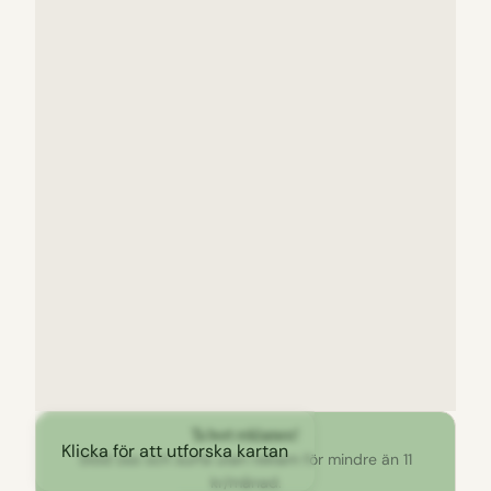
Ta bort reklamen!
Klicka för att utforska kartan
Stöd oss och surfa utan reklam för mindre än 11
kr/månad.