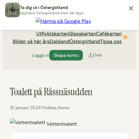
×
Hoppa
Ta dig ut i Östergötland
till
Upptäck Östergötland med vår App!
Utflyktsportalen tadigut.nu
innehåll
Utflyktskartan
Glasskartan
Cafékartan
Bilder så här års
Dalsland
Östergötland
Tipsa oss
Dela
Logga in
Skapa konto
Toalett på Råssnäsudden
10 januari 2024
Thobias Romu
Vattentoalett