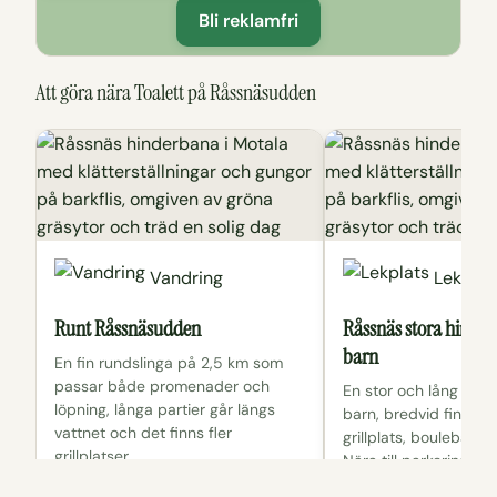
Bli reklamfri
Att göra nära Toalett på Råssnäsudden
Vandring
Lekplat
Runt Råssnäsudden
Råssnäs stora hinder
barn
En fin rundslinga på 2,5 km som
passar både promenader och
En stor och lång hind
löpning, långa partier går längs
barn, bredvid finns d
vattnet och det finns fler
grillplats, boulebana 
grillplatser.
Nära till parkering.