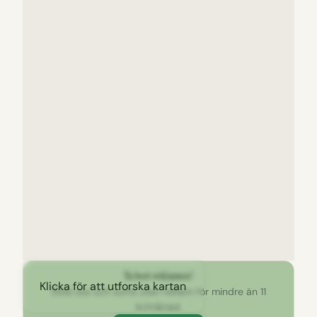
Ta bort reklamen!
Klicka för att utforska kartan
Stöd oss och surfa utan reklam för mindre än 11
kr/månad.