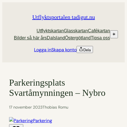
Hoppa
till
Utflyktsportalen tadigut.nu
innehåll
Utflyktskartan
Glasskartan
Cafékartan
☀️
Bilder så här års
Dalsland
Östergötland
Tipsa oss
Logga in
Skapa konto
Dela
Parkeringsplats
Svartåmynningen – Nybro
17 november 2023
Thobias Romu
Parkering