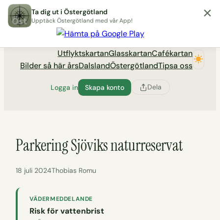
×
Hoppa
Ta dig ut i Östergötland
till
Upptäck Östergötland med vår App!
Utflyktsportalen tadigut.nu
innehåll
Utflyktskartan
Glasskartan
Cafékartan
Bilder så här års
Dalsland
Östergötland
Tipsa oss
Dela
Logga in
Skapa konto
Parkering Sjöviks naturreservat
18 juli 2024
Thobias Romu
VÄDERMEDDELANDE
Risk för vattenbrist