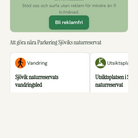
Klicka för att utforska kartan
Stöd oss och surfa utan reklam för mindre än 11
kr/månad.
Bli reklamfri
Att göra nära Parkering Sjöviks naturreservat
Vandring
Utsiktsplats
Sjövik naturreservats
Utsiktsplatsen i Sjövi
vandringsled
naturreservat
Bitvis krävande slinga på 2 km
Härlig utsikt över S
genom gammal skog som går ut till
tar dig till via leden
en utsiktsplats och sedan ner till
reservatet.
en grillplats vid Sommen.