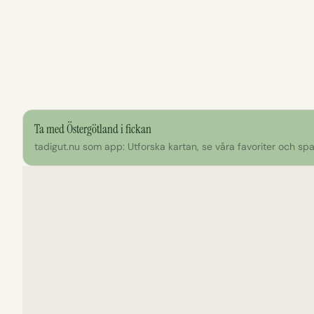
Ta med Östergötland i fickan
tadigut.nu som app: Utforska kartan, se våra favoriter och spar