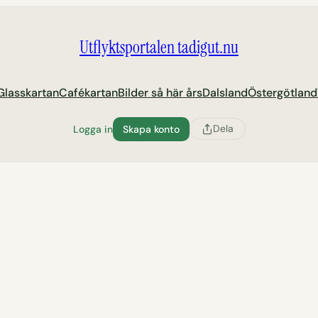
Utflyktsportalen tadigut.nu
Glasskartan
Cafékartan
Bilder så här års
Dalsland
Östergötland
Dela
Logga in
Skapa konto