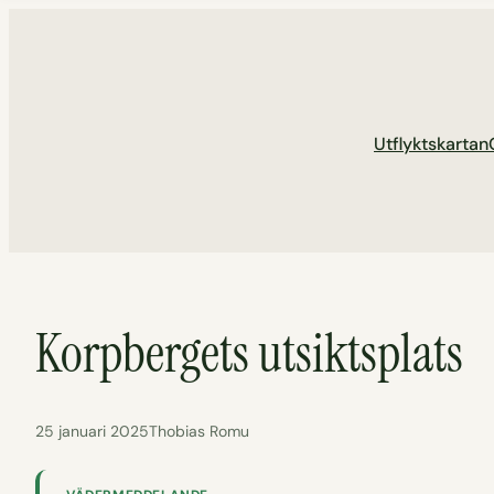
Hoppa
till
innehåll
Utflyktskartan
Korpbergets utsiktsplats
25 januari 2025
Thobias Romu