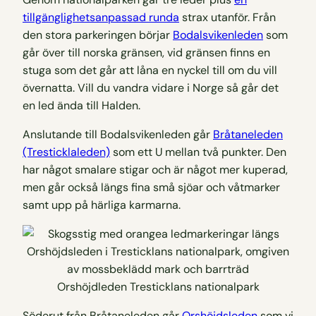
tillgänglighetsanpassad runda
strax utanför. Från
den stora parkeringen börjar
Bodalsvikenleden
som
går över till norska gränsen, vid gränsen finns en
stuga som det går att låna en nyckel till om du vill
övernatta. Vill du vandra vidare i Norge så går det
en led ända till Halden.
Anslutande till Bodalsvikenleden går
Bråtaneleden
(Tresticklaleden)
som ett U mellan två punkter. Den
har något smalare stigar och är något mer kuperad,
men går också längs fina små sjöar och våtmarker
samt upp på härliga karmarna.
Orshöjdleden Tresticklans nationalpark
Söderut från Bråtaneleden går
Orshöjdsleden
som vi