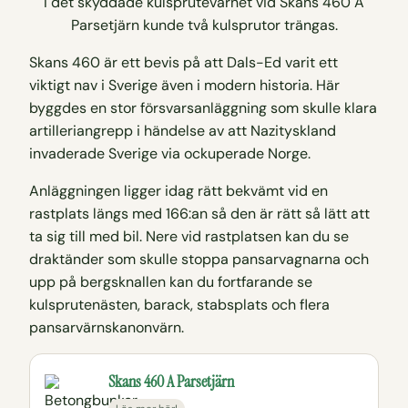
I det skyddade kulsprutevärnet vid Skans 460 A
Parsetjärn kunde två kulsprutor trängas.
Skans 460 är ett bevis på att Dals-Ed varit ett
viktigt nav i Sverige även i modern historia. Här
byggdes en stor försvarsanläggning som skulle klara
artilleriangrepp i händelse av att Nazityskland
invaderade Sverige via ockuperade Norge.
Anläggningen ligger idag rätt bekvämt vid en
rastplats längs med 166:an så den är rätt så lätt att
ta sig till med bil. Nere vid rastplatsen kan du se
draktänder som skulle stoppa pansarvagnarna och
upp på bergsknallen kan du fortfarande se
kulsprutenästen, barack, stabsplats och flera
pansarvärnskanonvärn.
Skans 460 A Parsetjärn