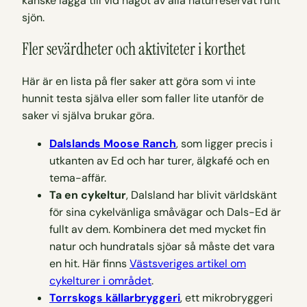
kanske lägga till vid något av alla naturreservat runt
sjön.
Fler sevärdheter och aktiviteter i korthet
Här är en lista på fler saker att göra som vi inte
hunnit testa själva eller som faller lite utanför de
saker vi själva brukar göra.
Dalslands Moose Ranch
, som ligger precis i
utkanten av Ed och har turer, älgkafé och en
tema-affär.
Ta en cykeltur
, Dalsland har blivit världskänt
för sina cykelvänliga småvägar och Dals-Ed är
fullt av dem. Kombinera det med mycket fin
natur och hundratals sjöar så måste det vara
en hit. Här finns
Västsveriges artikel om
cykelturer i området
.
Torrskogs källarbryggeri
, ett mikrobryggeri