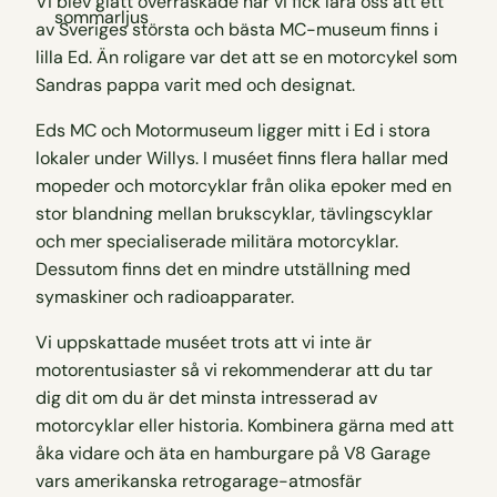
Vi blev glatt överraskade när vi fick lära oss att ett
av Sveriges största och bästa MC-museum finns i
lilla Ed. Än roligare var det att se en motorcykel som
Sandras pappa varit med och designat.
Eds MC och Motormuseum ligger mitt i Ed i stora
lokaler under Willys. I muséet finns flera hallar med
mopeder och motorcyklar från olika epoker med en
stor blandning mellan brukscyklar, tävlingscyklar
och mer specialiserade militära motorcyklar.
Dessutom finns det en mindre utställning med
symaskiner och radioapparater.
Vi uppskattade muséet trots att vi inte är
motorentusiaster så vi rekommenderar att du tar
dig dit om du är det minsta intresserad av
motorcyklar eller historia. Kombinera gärna med att
åka vidare och äta en hamburgare på V8 Garage
vars amerikanska retrogarage-atmosfär