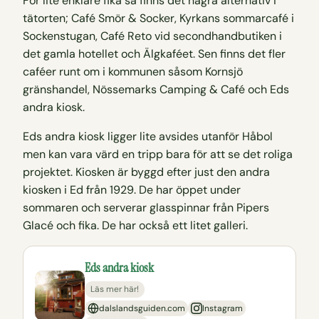
För lite enklare fika så finns det några alternativ i
tätorten; Café Smör & Socker, Kyrkans sommarcafé i
Sockenstugan, Café Reto vid secondhandbutiken i
det gamla hotellet och Älgkaféet. Sen finns det fler
caféer runt om i kommunen såsom Kornsjö
gränshandel, Nössemarks Camping & Café och Eds
andra kiosk.
Eds andra kiosk ligger lite avsides utanför Håbol
men kan vara värd en tripp bara för att se det roliga
projektet. Kiosken är byggd efter just den andra
kiosken i Ed från 1929. De har öppet under
sommaren och serverar glasspinnar från Pipers
Glacé och fika. De har också ett litet galleri.
Eds andra kiosk
Läs mer här!
dalslandsguiden.com
Instagram