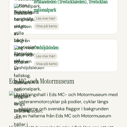
Bråtaneleden (Tresticklaleden), Tresticklan
nationalpark
Läs mer här!
Visa på karta
Orshöjdsleden
Läs mer här!
Visa på karta
Eds MC- och Motormuseum
En av hallarna från Eds MC och Motormuseum