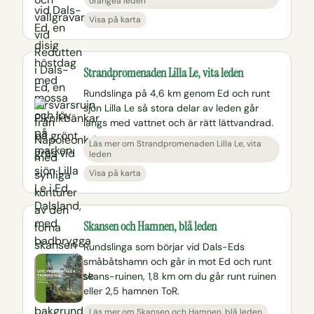
orangea leden
Visa på karta
Strandpromenaden Lilla Le, vita leden
Rundslinga på 4,6 km genom Ed och runt
sjön Lilla Le så stora delar av leden går
längs med vattnet och är rätt lättvandrad.
Läs mer om Strandpromenaden Lilla Le, vita
leden
Visa på karta
Skansen och Hamnen, blå leden
Rundslinga som börjar vid Dals-Eds
småbåtshamn och går in mot Ed och runt
skans-ruinen, 1,8 km om du går runt ruinen
eller 2,5 hamnen ToR.
Läs mer om Skansen och Hamnen, blå leden