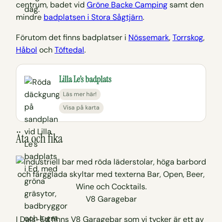
centrum, badet vid
Gröne Backe Camping
samt den
mindre
badplatsen i Stora Sågtjärn
.
Förutom det finns badplatser i
Nössemark
,
Torrskog
,
Håbol
och
Töftedal
.
Lilla Le’s badplats
Läs mer här!
Visa på karta
Äta och fika
V8 Garagebar
I Dals-Ed finns V8 Garagebar som vi tycker är ett av