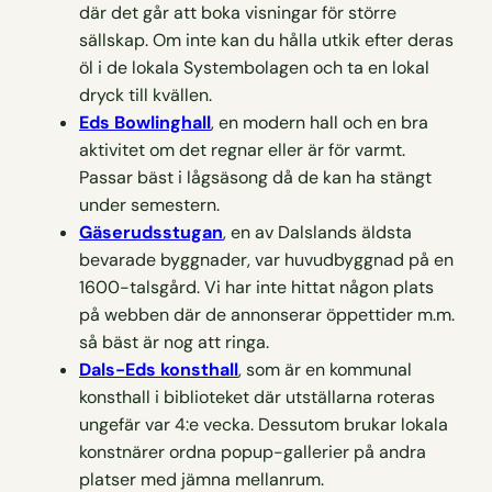
där det går att boka visningar för större
sällskap. Om inte kan du hålla utkik efter deras
öl i de lokala Systembolagen och ta en lokal
dryck till kvällen.
Eds Bowlinghall
, en modern hall och en bra
aktivitet om det regnar eller är för varmt.
Passar bäst i lågsäsong då de kan ha stängt
under semestern.
Gäserudsstugan
, en av Dalslands äldsta
bevarade byggnader, var huvudbyggnad på en
1600-talsgård. Vi har inte hittat någon plats
på webben där de annonserar öppettider m.m.
så bäst är nog att ringa.
Dals-Eds konsthall
, som är en kommunal
konsthall i biblioteket där utställarna roteras
ungefär var 4:e vecka. Dessutom brukar lokala
konstnärer ordna popup-gallerier på andra
platser med jämna mellanrum.