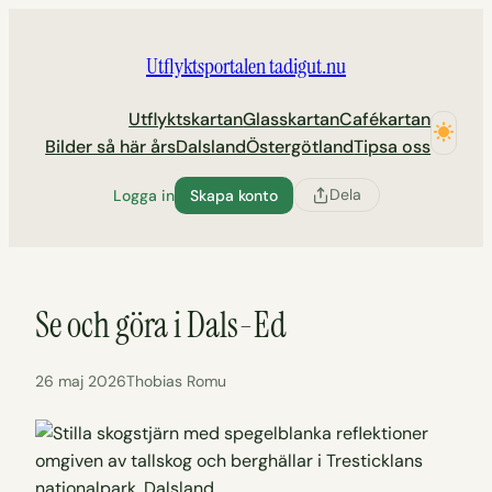
Hoppa
till
Utflyktsportalen tadigut.nu
innehåll
Utflyktskartan
Glasskartan
Cafékartan
Bilder så här års
Dalsland
Östergötland
Tipsa oss
Dela
Logga in
Skapa konto
Se och göra i Dals-Ed
26 maj 2026
Thobias Romu