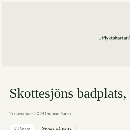
Hoppa
till
innehåll
Utflyktskartan
Skottesjöns badplats,
15 november 2024
Thobias Romu
Spara
Visa på karta