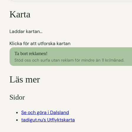
Karta
Laddar kartan…
Klicka för att utforska kartan
Ta bort reklamen!
Stöd oss och surfa utan reklam för mindre än 11 kr/månad.
Läs mer
Sidor
Se och göra i Dalsland
tadigut.nu’s Utflyktskarta