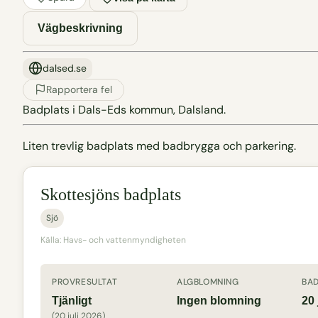
Vägbeskrivning
dalsed.se
Rapportera fel
Badplats i Dals-Eds kommun, Dalsland.
Liten trevlig badplats med badbrygga och parkering.
Skottesjöns badplats
Sjö
Källa: Havs- och vattenmyndigheten
PROVRESULTAT
ALGBLOMNING
BA
Tjänligt
Ingen blomning
20 
(20 juli 2026)