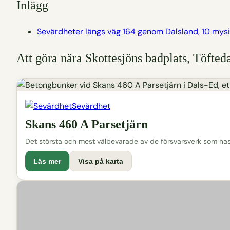
Inlägg
Sevärdheter längs väg 164 genom Dalsland, 10 mys
Att göra nära Skottesjöns badplats, Töfted
Sevärdhet
Skans 460 A Parsetjärn
Det största och mest välbevarade av de försvarsverk som has
Läs mer
Visa på karta