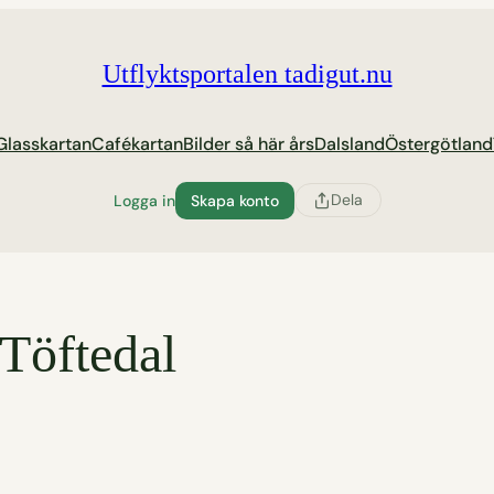
Utflyktsportalen tadigut.nu
Glasskartan
Cafékartan
Bilder så här års
Dalsland
Östergötland
Dela
Logga in
Skapa konto
 Töftedal