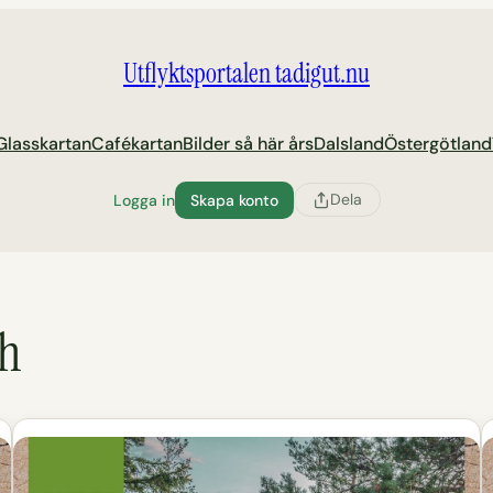
Utflyktsportalen tadigut.nu
Glasskartan
Cafékartan
Bilder så här års
Dalsland
Östergötland
Dela
Logga in
Skapa konto
ch