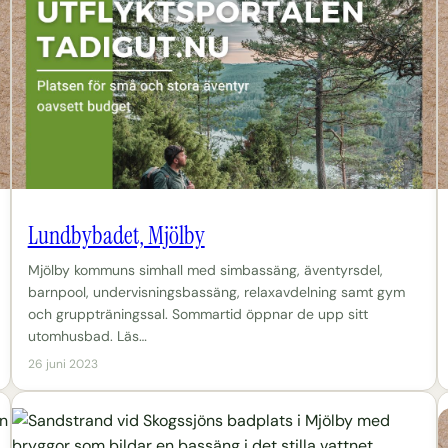
Lundbybadet, Mjölby
Mjölby kommuns simhall med simbassäng, äventyrsdel,
barnpool, undervisningsbassäng, relaxavdelning samt gym
och gruppträningssal. Sommartid öppnar de upp sitt
utomhusbad. Läs…
26 juni 2023