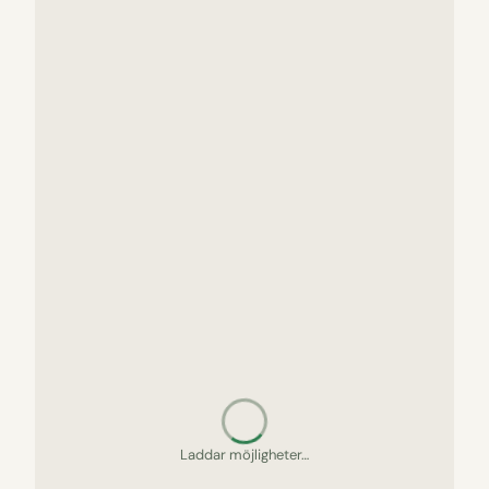
Letar upp gömda pärlor…