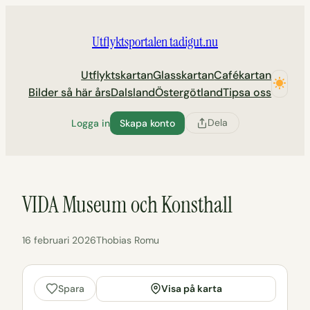
Hoppa
till
Utflyktsportalen tadigut.nu
innehåll
Utflyktskartan
Glasskartan
Cafékartan
Bilder så här års
Dalsland
Östergötland
Tipsa oss
Dela
Logga in
Skapa konto
VIDA Museum och Konsthall
16 februari 2026
Thobias Romu
Visa på karta
Spara