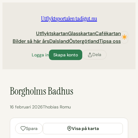
Hoppa
till
Utflyktsportalen tadigut.nu
innehåll
Utflyktskartan
Glasskartan
Cafékartan
Bilder så här års
Dalsland
Östergötland
Tipsa oss
Dela
Logga in
Skapa konto
Borgholms Badhus
16 februari 2026
Thobias Romu
Visa på karta
Spara