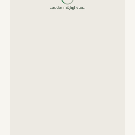
Letar upp gömda pärlor…