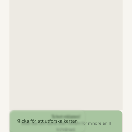
Ta bort reklamen!
Klicka för att utforska kartan
Stöd oss och surfa utan reklam för mindre än 11
kr/månad.