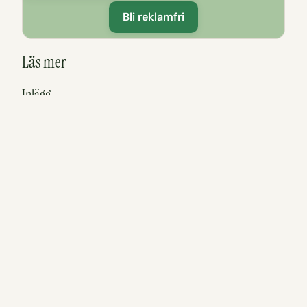
Bli reklamfri
Läs mer
Inlägg
Häradsekonomiska utflyktskartan
Östergötland
Sommar i Östergötland – när det regnar
Östgötska sommarcaféer med karta
Sidor
Se och göra i Kinda kommun
Se och göra i Östergötland
tadigut.nu’s Utflyktskarta
Att göra nära Valö Café