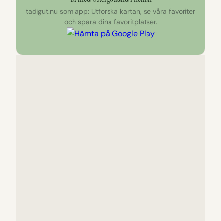
tadigut.nu som app: Utforska kartan, se våra favoriter
och spara dina favoritplatser.