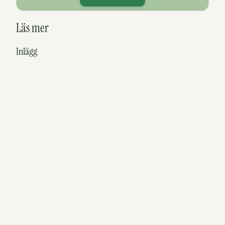
Läs mer
Inlägg
Häradsekonomiska utflyktskartan
Östergötland
Längs E4:an genom Östergötland – 26 härliga
stopp utmed vägen
Upptäck Ödeshögs fantastiska utsiktsplatser
Sidor
Se och göra i Ödeshögs kommun
Se och göra i Östergötland
tadigut.nu’s Utflyktskarta
Att göra nära Sverkersgården