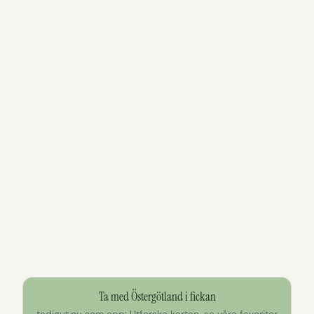
Ta med Östergötland i fickan
tadigut.nu som app: Utforska kartan, se våra favoriter