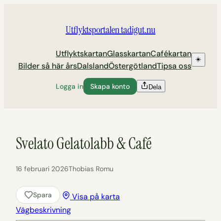
Hoppa
till
Utflyktsportalen tadigut.nu
innehåll
Utflyktskartan
Glasskartan
Cafékartan
☀️
Bilder så här års
Dalsland
Östergötland
Tipsa oss
Logga in
Skapa konto
Dela
Svelato Gelatolabb & Café
16 februari 2026
Thobias Romu
Spara
Visa på karta
Vägbeskrivning