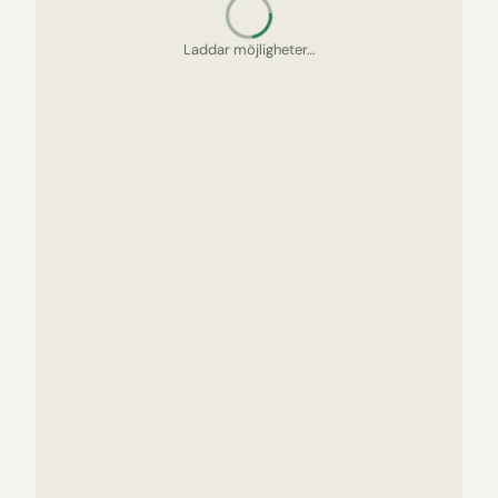
Letar upp gömda pärlor…