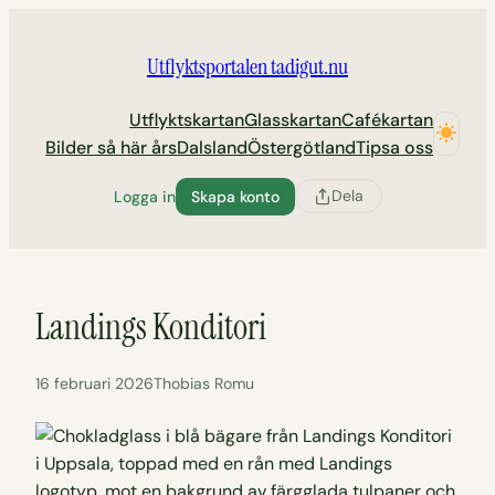
Hoppa
till
Utflyktsportalen tadigut.nu
innehåll
Utflyktskartan
Glasskartan
Cafékartan
Bilder så här års
Dalsland
Östergötland
Tipsa oss
Dela
Logga in
Skapa konto
Landings Konditori
16 februari 2026
Thobias Romu