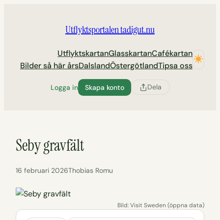
Hoppa
till
Utflyktsportalen tadigut.nu
innehåll
Utflyktskartan
Glasskartan
Cafékartan
Bilder så här års
Dalsland
Östergötland
Tipsa oss
Dela
Logga in
Skapa konto
Seby gravfält
16 februari 2026
Thobias Romu
Bild: Visit Sweden (öppna data)