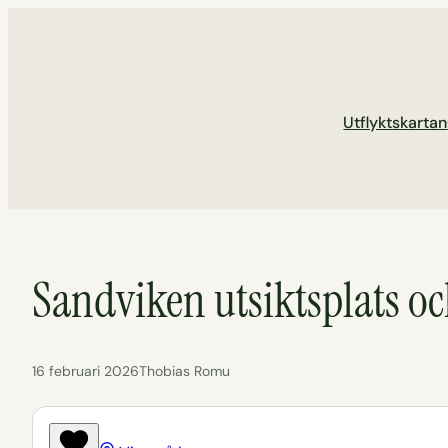
Hoppa
till
innehåll
Utflyktskartan
Sandviken utsiktsplats oc
16 februari 2026
Thobias Romu