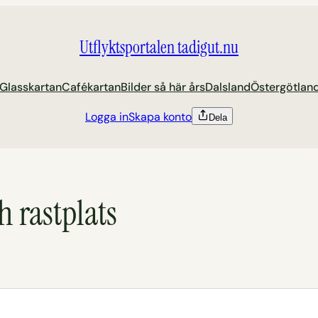
Utflyktsportalen tadigut.nu
Glasskartan
Cafékartan
Bilder så här års
Dalsland
Östergötlan
Logga in
Skapa konto
Dela
h rastplats