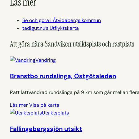
Läs mer
Se och göra i Åtvidabergs kommun
tadigut.nu’s Utflyktskarta
Att göra nära Sandviken utsiktsplats och rastplats
Vandring
Branstbo rundslinga, Östgötaleden
Rätt lättvandrad rundslinga på 9 km som går mellan flera
Läs mer
Visa på karta
Utsiktsplats
Fallingebergssjön utsikt