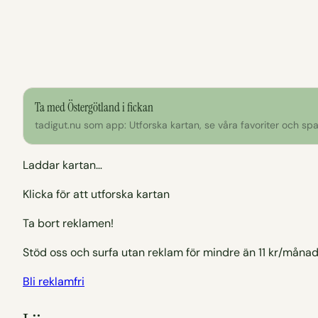
Ta med Östergötland i fickan
tadigut.nu som app: Utforska kartan, se våra favoriter och spar
Laddar kartan…
Klicka för att utforska kartan
Ta bort reklamen!
Stöd oss och surfa utan reklam för mindre än 11 kr/månad
Bli reklamfri