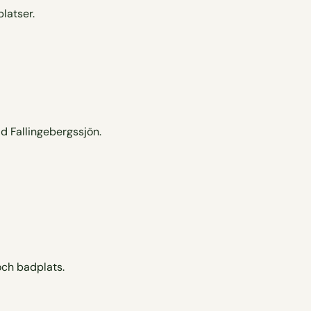
latser.
d Fallingebergssjön.
och badplats.