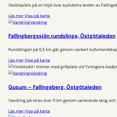
Utsiktsplats på en höjd över sydvästra änden av Falling
Läs mer
Visa på karta
Vandring
Fallingbergssjön rundslinga, Östgötaleden
Rundslingan på 6,5 km går genom vackert kulturlandskap f
Läs mer
Visa på karta
Vandring
Gusum – Fallingeberg, Östgötaleden
Vandring på strax över 11 km genom varierande skog och m
Läs mer
Visa på karta