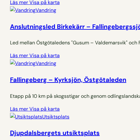
Läs mer
Visa på karta
Vandring
Anslutningsled Birkekärr – Fallingebergss
Led mellan Östgötaledens "Gusum – Valdemarsvik" och Fa
Läs mer
Visa på karta
Vandring
Fallingeberg – Kyrksjön, Östgötaleden
Etapp på 10 km på skogsstigar och genom odlingslandska
Läs mer
Visa på karta
Utsiktsplats
Djupdalsbergets utsiktsplats