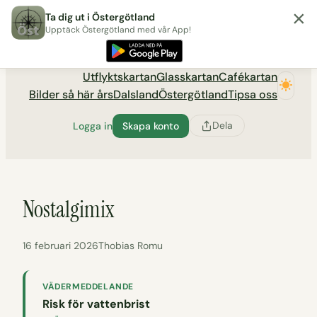
×
Hoppa
Ta dig ut i Östergötland
till
Upptäck Östergötland med vår App!
Utflyktsportalen tadigut.nu
innehåll
Utflyktskartan
Glasskartan
Cafékartan
Bilder så här års
Dalsland
Östergötland
Tipsa oss
Dela
Logga in
Skapa konto
Nostalgimix
16 februari 2026
Thobias Romu
VÄDERMEDDELANDE
Risk för vattenbrist