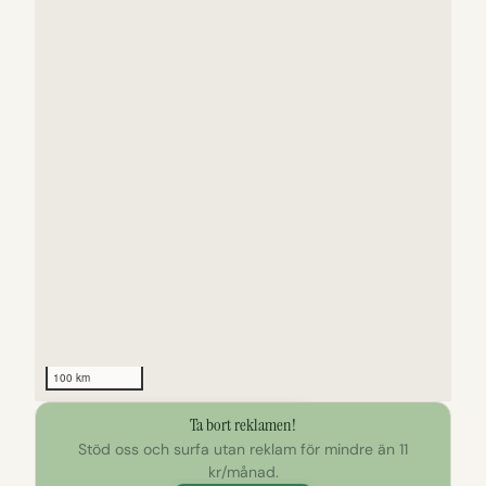
100 km
Ta bort reklamen!
Klicka för att utforska kartan
Stöd oss och surfa utan reklam för mindre än 11
kr/månad.