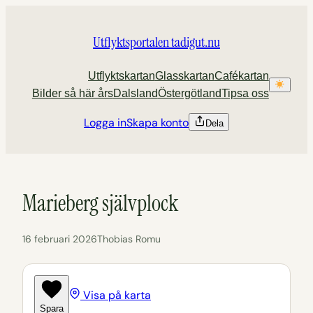
Hoppa
till
Utflyktsportalen tadigut.nu
innehåll
Utflyktskartan
Glasskartan
Cafékartan
Bilder så här års
Dalsland
Östergötland
Tipsa oss
Logga in
Skapa konto
Dela
Marieberg självplock
16 februari 2026
Thobias Romu
Visa på karta
Spara