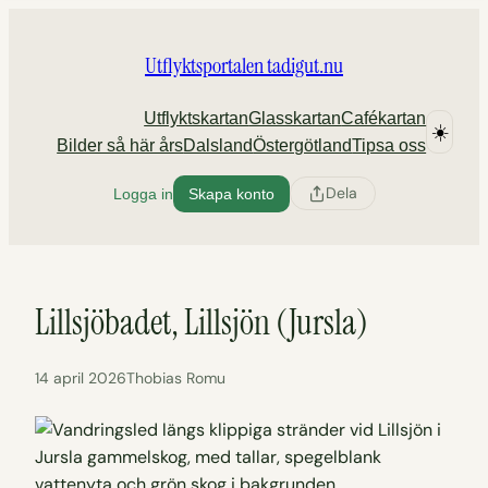
Hoppa
till
Utflyktsportalen tadigut.nu
innehåll
Utflyktskartan
Glasskartan
Cafékartan
☀️
Bilder så här års
Dalsland
Östergötland
Tipsa oss
Dela
Logga in
Skapa konto
Lillsjöbadet, Lillsjön (Jursla)
14 april 2026
Thobias Romu