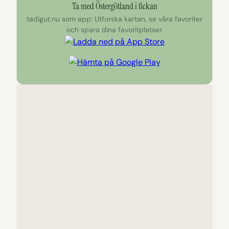
Ta med Östergötland i fickan
tadigut.nu som app: Utforska kartan, se våra favoriter
och spara dina favoritplatser.