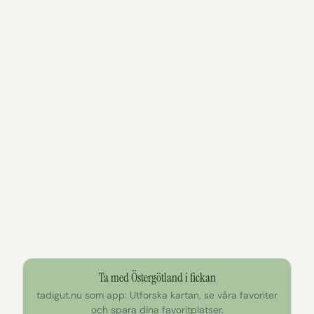
Ta med Östergötland i fickan
tadigut.nu som app: Utforska kartan, se våra favoriter
och spara dina favoritplatser.