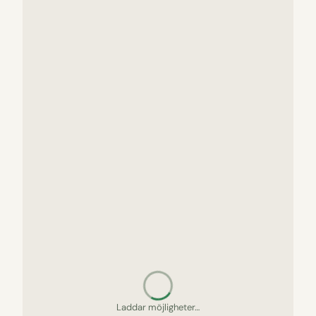
Letar upp gömda pärlor…