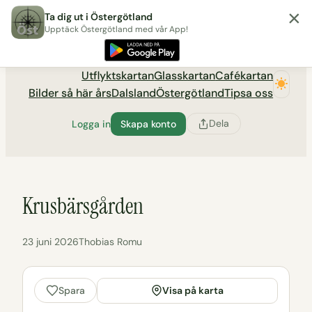
×
Hoppa
Ta dig ut i Östergötland
till
Upptäck Östergötland med vår App!
Utflyktsportalen tadigut.nu
innehåll
Utflyktskartan
Glasskartan
Cafékartan
Bilder så här års
Dalsland
Östergötland
Tipsa oss
Dela
Logga in
Skapa konto
Krusbärsgården
23 juni 2026
Thobias Romu
Visa på karta
Spara