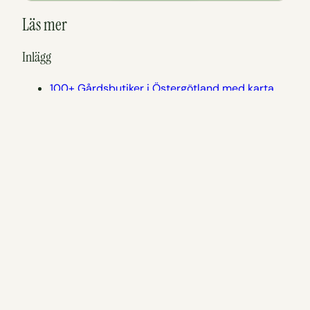
Läs mer
Inlägg
100+ Gårdsbutiker i Östergötland med karta
19 saker att göra i Motala
Gårdsbutiker nära Motala och Borensberg
Häradsekonomiska utflyktskartan
Östergötland
Sidor
Se och göra i Motala kommun
Se och göra i Östergötland
tadigut.nu’s Utflyktskarta
Att göra nära Krusbärsgården