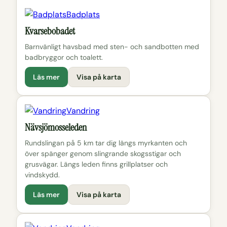
Badplats
Kvarsebobadet
Barnvänligt havsbad med sten- och sandbotten med
badbryggor och toalett.
Läs mer
Visa på karta
Vandring
Nävsjömosseleden
Rundslingan på 5 km tar dig längs myrkanten och
över spänger genom slingrande skogsstigar och
grusvägar. Längs leden finns grillplatser och
vindskydd.
Läs mer
Visa på karta