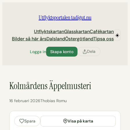
Hoppa
till
Utflyktsportalen tadigut.nu
innehåll
Utflyktskartan
Glasskartan
Cafékartan
☀️
Bilder så här års
Dalsland
Östergötland
Tipsa oss
Dela
Logga in
Skapa konto
Kolmårdens Äppelmusteri
16 februari 2026
Thobias Romu
Visa på karta
Spara