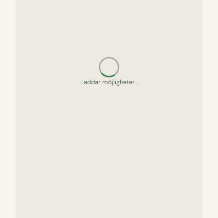
Letar upp gömda pärlor…