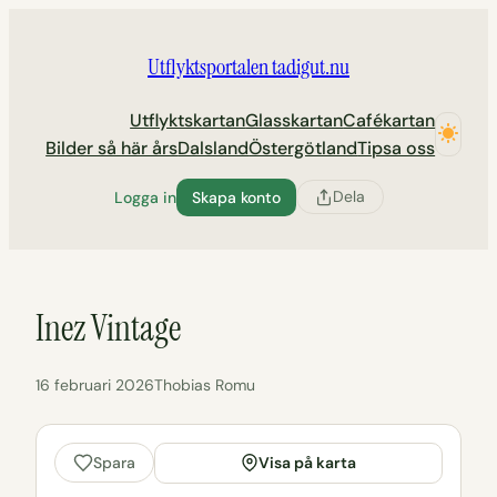
Hoppa
till
Utflyktsportalen tadigut.nu
innehåll
Utflyktskartan
Glasskartan
Cafékartan
Bilder så här års
Dalsland
Östergötland
Tipsa oss
Dela
Logga in
Skapa konto
Inez Vintage
16 februari 2026
Thobias Romu
Visa på karta
Spara