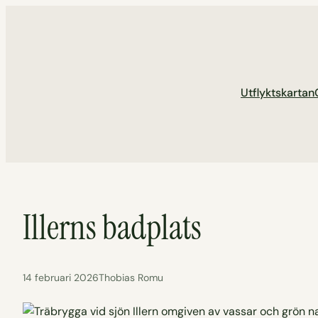
Hoppa
till
innehåll
Utflyktskartan
Illerns badplats
14 februari 2026
Thobias Romu