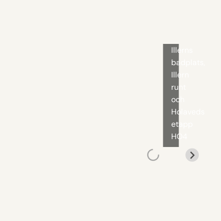
Vindskydd
vid
Illerns
badplats,
Illern
runt
och
Holavedslede
etapp
HO4