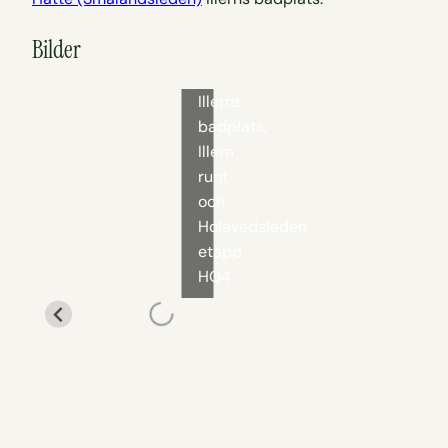
Bilder
Illerns
badplats,
Illern
runt
och
Holavedsleden
etapp
HO4