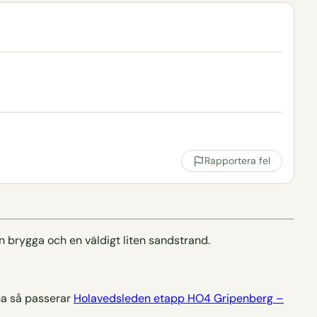
Rapportera fel
n brygga och en väldigt liten sandstrand.
nna så passerar
Holavedsleden etapp HO4 Gripenberg –