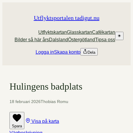
Hoppa
till
Utflyktsportalen tadigut.nu
innehåll
Utflyktskartan
Glasskartan
Cafékartan
☀️
Bilder så här års
Dalsland
Östergötland
Tipsa oss
Logga in
Skapa konto
Dela
Hulingens badplats
18 februari 2026
Thobias Romu
Visa på karta
Spara
Vägbeskrivning