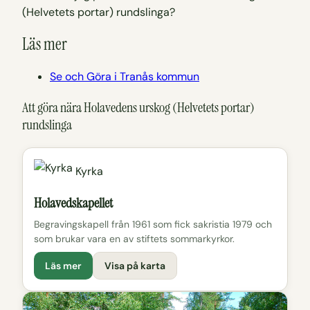
(Helvetets portar) rundslinga?
Läs mer
Se och Göra i Tranås kommun
Att göra nära Holavedens urskog (Helvetets portar)
rundslinga
Kyrka
Holavedskapellet
Begravingskapell från 1961 som fick sakristia 1979 och
som brukar vara en av stiftets sommarkyrkor.
Läs mer
Visa på karta