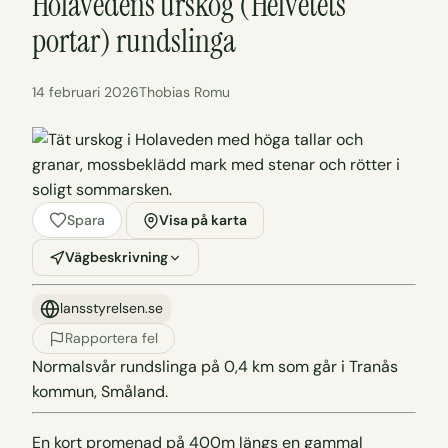
Holavedens urskog (Helvetets
portar) rundslinga
14 februari 2026
Thobias Romu
Spara
Visa på karta
Vägbeskrivning
lansstyrelsen.se
Rapportera fel
Normalsvår rundslinga på 0,4 km som går i Tranås
kommun, Småland.
En kort promenad på 400m längs en gammal