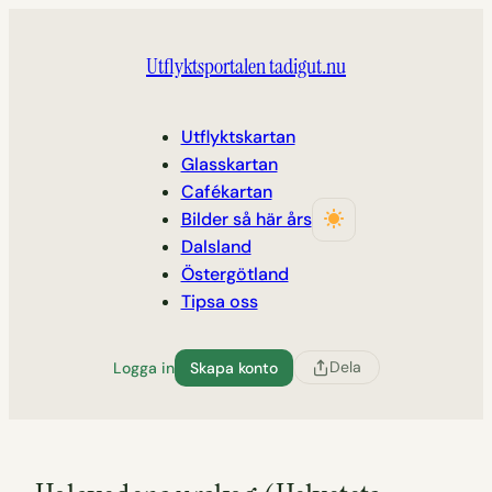
Hoppa
till
Utflyktsportalen tadigut.nu
innehåll
Utflyktskartan
Glasskartan
Cafékartan
Bilder så här års
Dalsland
Östergötland
Tipsa oss
Dela
Logga in
Skapa konto