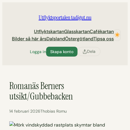
Hoppa
till
Utflyktsportalen tadigut.nu
innehåll
Utflyktskartan
Glasskartan
Cafékartan
Bilder så här års
Dalsland
Östergötland
Tipsa oss
Dela
Logga in
Skapa konto
Romanäs Berners
utsikt/Gubbebacken
14 februari 2026
Thobias Romu