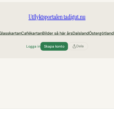
Utflyktsportalen tadigut.nu
Glasskartan
Cafékartan
Bilder så här års
Dalsland
Östergötland
Dela
Logga in
Skapa konto