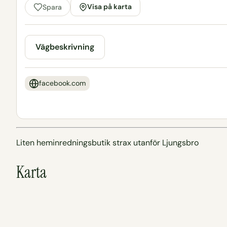
Visa på karta
Spara
Vägbeskrivning
facebook.com
Liten heminredningsbutik strax utanför Ljungsbro
Karta