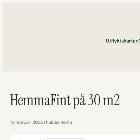
Hoppa
till
innehåll
Utflyktskartan
HemmaFint på 30 m2
16 februari 2026
Thobias Romu