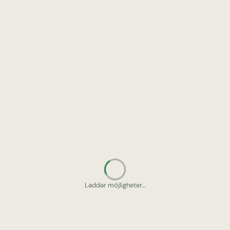
Letar upp gömda pärlor…