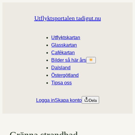
Hoppa
till
Utflyktsportalen tadigut.nu
innehåll
Utflyktskartan
Glasskartan
Cafékartan
Bilder så här års
Dalsland
Östergötland
Tipsa oss
Logga in
Skapa konto
Dela