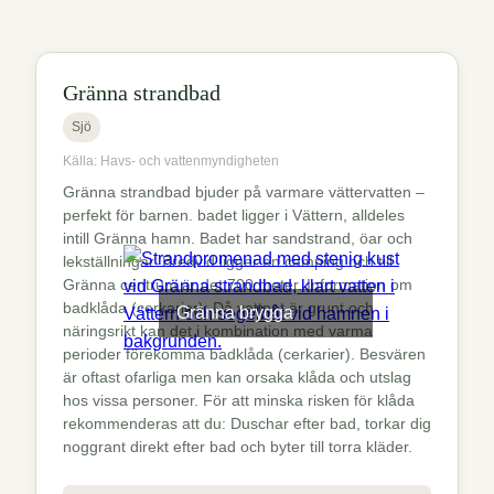
Gränna strandbad
Sjö
Källa: Havs- och vattenmyndigheten
Gränna strandbad bjuder på varmare vättervatten –
perfekt för barnen. badet ligger i Vättern, alldeles
intill Gränna hamn. Badet har sandstrand, öar och
lekställningar. Bredvid ligger en camping och till
Gränna centrum är det 700 meter. Information om
badklåda (cerkarier): Då vattnet är grunt och
Gränna brygga
näringsrikt kan det i kombination med varma
perioder förekomma badklåda (cerkarier). Besvären
är oftast ofarliga men kan orsaka klåda och utslag
hos vissa personer. För att minska risken för klåda
rekommenderas att du: Duschar efter bad, torkar dig
noggrant direkt efter bad och byter till torra kläder.