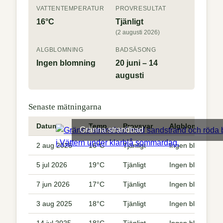
VATTENTEMPERATUR
PROVRESULTAT
16°C
Tjänligt
(2 augusti 2026)
ALGBLOMNING
BADSÄSONG
Ingen blomning
20 juni – 14
augusti
Senaste mätningarna
Datum
Temp
Provsvar
Algblomning
Gränna strandbad
2 aug 2026
16°C
Tjänligt
Ingen blomning
5 jul 2026
19°C
Tjänligt
Ingen blomning
7 jun 2026
17°C
Tjänligt
Ingen blomning
3 aug 2025
18°C
Tjänligt
Ingen blomning
14 jul 2025
18°C
Tjänligt
Ingen blomning