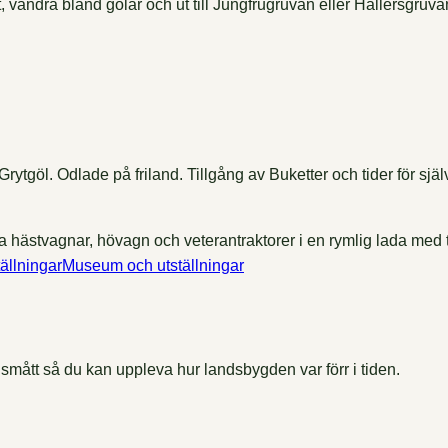
andra bland gölar och ut till Jungfrugruvan eller Hållersgruva
rytgöl. Odlade på friland. Tillgång av Buketter och tider för sj
Museum och utställningar
smått så du kan uppleva hur landsbygden var förr i tiden.