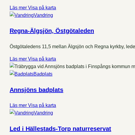
Läs mer
Visa på karta
Vandring
Regna-Älgsjön, Östgötaleden
Östgötaledens 11,5 mellan Älgsjön och Regna kyrkby, leden g
Läs mer
Visa på karta
Badplats
Annsjöns badplats
Läs mer
Visa på karta
Vandring
Led i Hällestads-Torp naturreservat