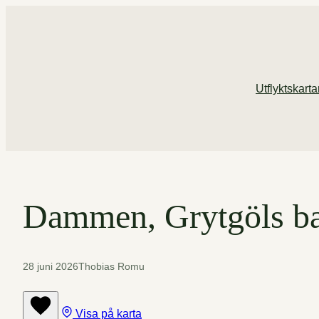
Hoppa
till
innehåll
Utflyktskart
Dammen, Grytgöls ba
28 juni 2026
Thobias Romu
Visa på karta