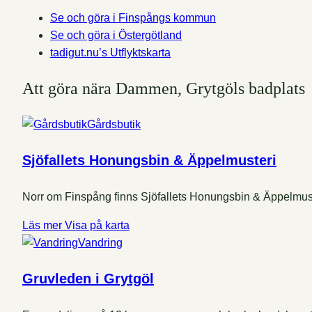
Se och göra i Finspångs kommun
Se och göra i Östergötland
tadigut.nu’s Utflyktskarta
Att göra nära Dammen, Grytgöls badplats
Gårdsbutik
Sjöfallets Honungsbin & Äppelmusteri
Norr om Finspång finns Sjöfallets Honungsbin & Äppelmuste
Läs mer
Visa på karta
Vandring
Gruvleden i Grytgöl