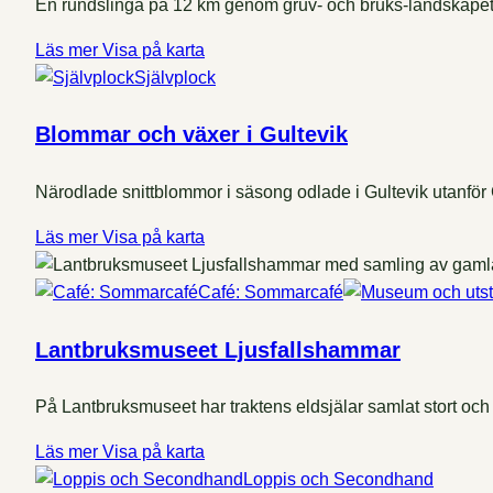
En rundslinga på 12 km genom gruv- och bruks-landskapet, v
Läs mer
Visa på karta
Självplock
Blommar och växer i Gultevik
Närodlade snittblommor i säsong odlade i Gultevik utanför G
Läs mer
Visa på karta
Café: Sommarcafé
Lantbruksmuseet Ljusfallshammar
På Lantbruksmuseet har traktens eldsjälar samlat stort och 
Läs mer
Visa på karta
Loppis och Secondhand