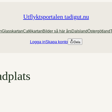
Utflyktsportalen tadigut.nu
an
Glasskartan
Cafékartan
Bilder så här års
Dalsland
Östergötland
Logga in
Skapa konto
Dela
dplats