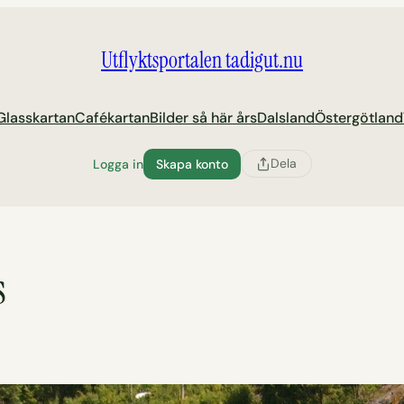
Utflyktsportalen tadigut.nu
Glasskartan
Cafékartan
Bilder så här års
Dalsland
Östergötland
Dela
Logga in
Skapa konto
s