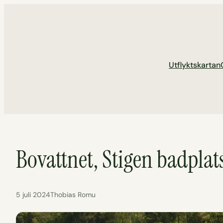
Hoppa
till
innehåll
Utflyktskartan
Bovattnet, Stigen badplat
5 juli 2024
Thobias Romu