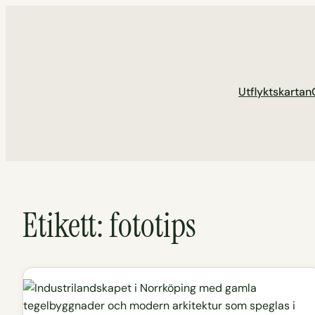
Hoppa
till
innehåll
Utflyktskartan
Etikett:
fototips