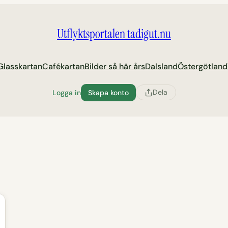
Utflyktsportalen tadigut.nu
Glasskartan
Cafékartan
Bilder så här års
Dalsland
Östergötland
Dela
Logga in
Skapa konto