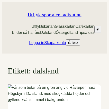
Hoppa
till
Utflyktsportalen tadigut.nu
innehåll
Utflyktskartan
Glasskartan
Cafékartan
☀️
Bilder så här års
Dalsland
Östergötland
Tipsa oss
Logga in
Skapa konto
Dela
Etikett:
dalsland