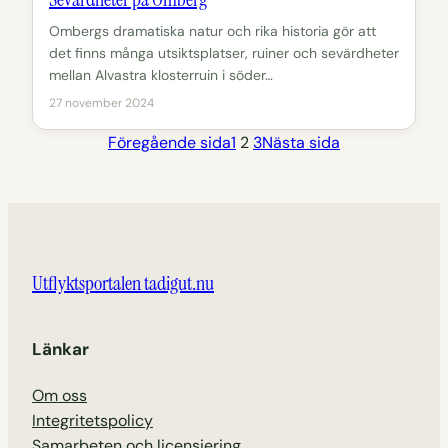
Ombergs dramatiska natur och rika historia gör att
det finns många utsiktsplatser, ruiner och sevärdheter
mellan Alvastra klosterruin i söder…
27 november 2024
Föregående sida
1
2
3
Nästa sida
Utflyktsportalen tadigut.nu
Länkar
Om oss
Integritetspolicy
Samarbeten och licensiering