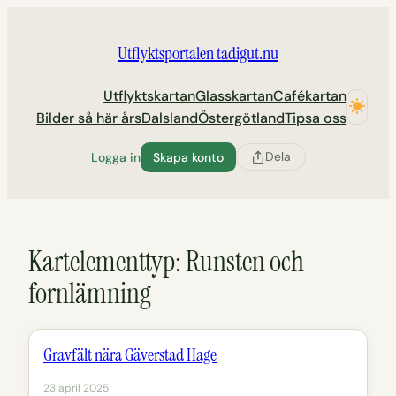
Hoppa
till
Utflyktsportalen tadigut.nu
innehåll
Utflyktskartan
Glasskartan
Cafékartan
Bilder så här års
Dalsland
Östergötland
Tipsa oss
Dela
Logga in
Skapa konto
Kartelementtyp:
Runsten och
fornlämning
Gravfält nära Gäverstad Hage
23 april 2025