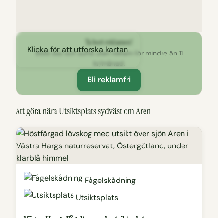
Ta bort reklamen!
Klicka för att utforska kartan
Stöd oss och surfa utan reklam för mindre än 11
kr/månad.
Bli reklamfri
Att göra nära Utsiktsplats sydväst om Aren
Fågelskådning
Utsiktsplats