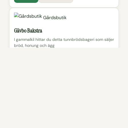
Gårdsbutik
Gävbo Bakstra
I gammalkil hittar du detta tunnbrödsbageri som säljer
bröd, honung och ägg
Läs mer
Visa på karta
Vandring
Pålsbo vandringsled
Kort rundslinga på 1,1 km genom ett äldre
odlingslandskap som ska blomma som finast runt
midsommar.
Läs mer
Visa på karta