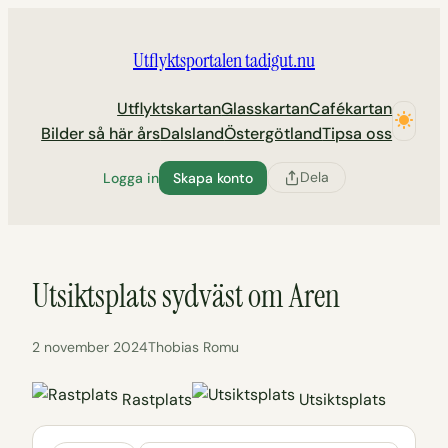
Hoppa
till
Utflyktsportalen tadigut.nu
innehåll
Utflyktskartan
Glasskartan
Cafékartan
Bilder så här års
Dalsland
Östergötland
Tipsa oss
Dela
Logga in
Skapa konto
Utsiktsplats sydväst om Aren
2 november 2024
Thobias Romu
Rastplats
Utsiktsplats