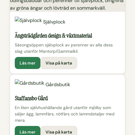
Självplock
Ängsträdgården design & växtmaterial
Säsongsöppen självplock av perenner av alla dess
slag utanför Mantorp/Gammalkil.
Läs mer
Visa på karta
Gårdsbutik
Staffansbo Gård
En liten självhushållande gård utanför mjölby som
säljer ägg, lammfärs, nötfärs och lammdetaljer med
mera.
Läs mer
Visa på karta