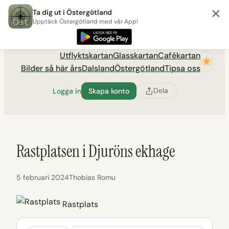
×
Hoppa
Ta dig ut i Östergötland
till
Upptäck Östergötland med vår App!
Utflyktsportalen tadigut.nu
innehåll
Utflyktskartan
Glasskartan
Cafékartan
Bilder så här års
Dalsland
Östergötland
Tipsa oss
Dela
Logga in
Skapa konto
Rastplatsen i Djuröns ekhage
5 februari 2024
Thobias Romu
Rastplats