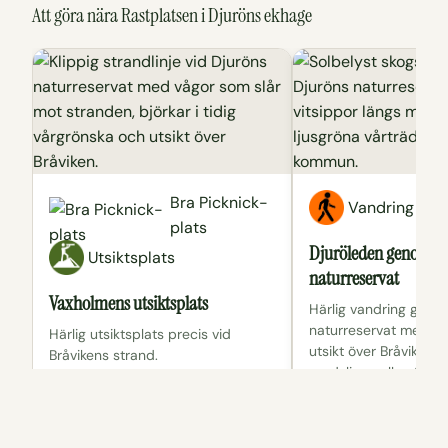
Att göra nära Rastplatsen i Djuröns ekhage
Bra Picknick-
Vandring
plats
Djuröleden genom D
Utsiktsplats
naturreservat
Vaxholmens utsiktsplats
Härlig vandring geno
naturreservat med hä
Härlig utsiktsplats precis vid
utsikt över Bråviken. 
Bråvikens strand.
rundslinga eller 400
rullstolsvänlig led.