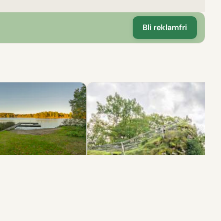
Bli reklamfri
plats
Hargsbadet