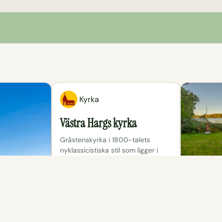
Kyrka
Västra Hargs kyrka
Gråstenskyrka i 1800-talets
nyklassicistiska stil som ligger i
vackra Västra Harg och som
brukar hålla öppet på sommaren,
har audio-guide.
Bad
Västra 