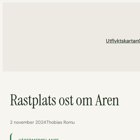
Hoppa
till
innehåll
Utflyktskartan
Rastplats ost om Aren
2 november 2024
Thobias Romu