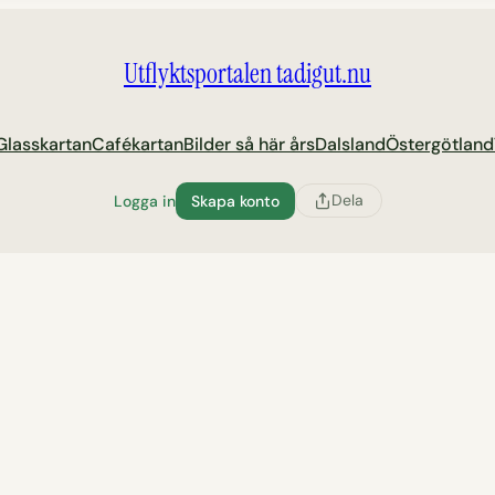
Utflyktsportalen tadigut.nu
Glasskartan
Cafékartan
Bilder så här års
Dalsland
Östergötland
Dela
Logga in
Skapa konto