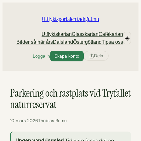
Hoppa
till
Utflyktsportalen tadigut.nu
innehåll
Utflyktskartan
Glasskartan
Cafékartan
☀️
Bilder så här års
Dalsland
Östergötland
Tipsa oss
Dela
Logga in
Skapa konto
Parkering och rastplats vid Tryfallet
naturreservat
10 mars 2026
Thobias Romu
ℹ
Tidigare fanns det en
Ingen vandringsled