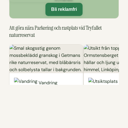
Bli reklamfri
Att göra nära Parkering och rastplats vid Tryfallet
naturreservat
Vandring
Utsi
Getmans rike reservatled
Ormstensberget
Vandring genom både ren
Norr om Linköping och
granskog och hällmarkstallskog
Ljungsbro ligger Orm
med ett rikt djurliv, stövlar
Från vägen är det ba
rekommenderas.
hundra meter (ca 30