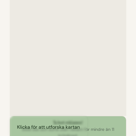
Ta bort reklamen!
Klicka för att utforska kartan
Stöd oss och surfa utan reklam för mindre än 11
kr/månad.